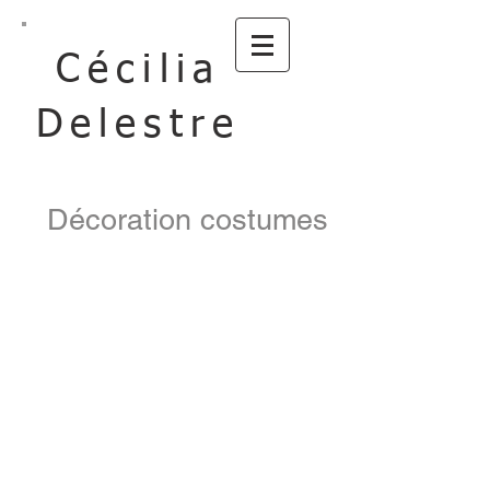
Cécilia
Delestre
Décoration costumes
Costumes et patines
Bougres
/
Francois-
Olivier
Lespagnol